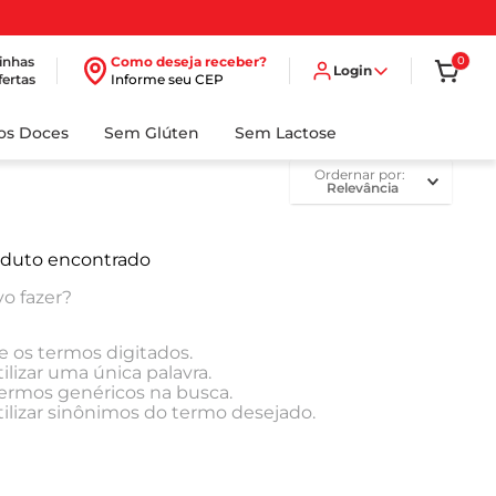
inhas
Como deseja receber?
0
Login
fertas
Informe seu CEP
dos Doces
Sem Glúten
Sem Lactose
ordernar por
Relevância
duto encontrado
o fazer?
e os termos digitados.
ilizar uma única palavra.
 termos genéricos na busca.
tilizar sinônimos do termo desejado.