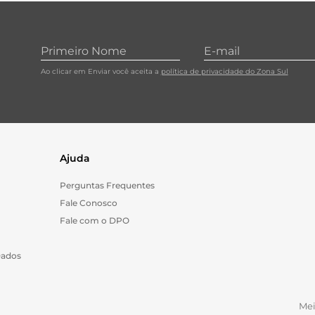
10
º
cebola
Ao clicar em Enviar você aceita a
política de privacidade do Zona Sul
Ajuda
Perguntas Frequentes
Fale Conosco
Fale com o DPO
Dados
Me