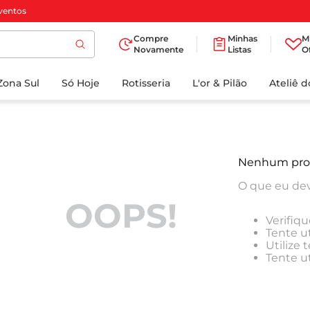
ventos
Compre
Minhas
M
Novamente
Listas
O
TERMOS MAIS
Zona Sul
Só Hoje
BUSCADOS
Rotisseria
L'or & Pilão
Ateliê 
1
º
cafe
2
º
papel higienico
3
º
iogurte
Nenhum pro
4
º
manteiga
O que eu dev
5
º
azeite
OOPS!
Verifiqu
6
º
biscoito
Tente ut
Utilize
7
º
detergente
Tente u
8
º
leite
9
º
chocolate