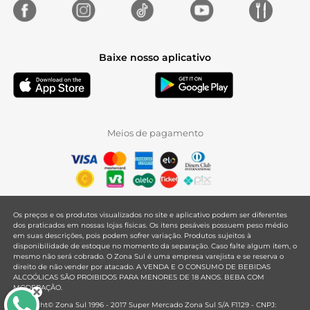
Baixe nosso aplicativo
Meios de pagamento
Os preços e os produtos visualizados no site e aplicativo podem ser diferentes
dos praticados em nossas lojas físicas. Os itens pesáveis possuem peso médio
em suas descrições, pois podem sofrer variação. Produtos sujeitos à
disponibilidade de estoque no momento da separação. Caso falte algum item, o
mesmo não será cobrado. O Zona Sul é uma empresa varejista e se reserva o
direito de não vender por atacado. A VENDA E O CONSUMO DE BEBIDAS
ALCOÓLICAS SÃO PROIBIDOS PARA MENORES DE 18 ANOS. BEBA COM
MODERAÇÃO.
Copyright© Zona Sul 1996 - 2017 Super Mercado Zona Sul S/A F1129 - CNPJ: