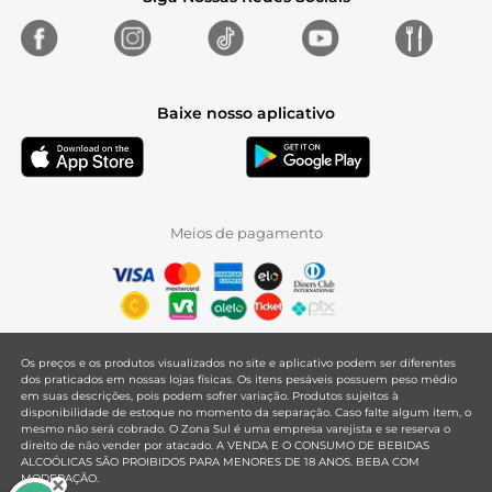
Baixe nosso aplicativo
Meios de pagamento
Os preços e os produtos visualizados no site e aplicativo podem ser diferentes
dos praticados em nossas lojas físicas. Os itens pesáveis possuem peso médio
em suas descrições, pois podem sofrer variação. Produtos sujeitos à
disponibilidade de estoque no momento da separação. Caso falte algum item, o
mesmo não será cobrado. O Zona Sul é uma empresa varejista e se reserva o
direito de não vender por atacado. A VENDA E O CONSUMO DE BEBIDAS
ALCOÓLICAS SÃO PROIBIDOS PARA MENORES DE 18 ANOS. BEBA COM
MODERAÇÃO.