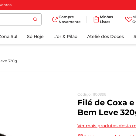
ventos
Compre
Minhas
M
Novamente
Listas
O
TERMOS MAIS
Zona Sul
Só Hoje
BUSCADOS
L'or & Pilão
Ateliê dos Doces
1
º
cafe
2
º
papel higienico
Leve 320g
3
º
manteiga
4
º
iogurte
5
º
detergente
Código
:
1100998
6
º
azeite
Filé de Coxa 
7
º
leite
Bem Leve 320
8
º
biscoito
Ver mais produtos desta 
9
º
chocolate