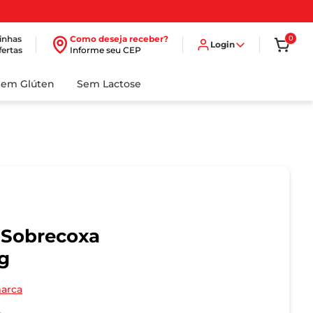
inhas
Como deseja receber?
0
Login
fertas
Informe seu CEP
Sem Glúten
Sem Lactose
e Sobrecoxa
g
marca