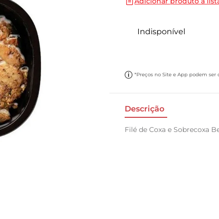
Adicionar produto a list
10
º
papel toalha
Indisponível
*Preços no Site e App podem ser di
Descrição
Filé de Coxa e Sobrecoxa 