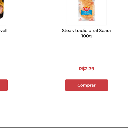
velli
Steak tradicional Seara
100g
R$
2
,
79
Comprar