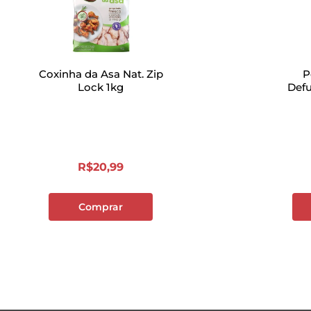
Coxinha da Asa Nat. Zip
P
Lock 1kg
Def
R$
20
,
99
Comprar