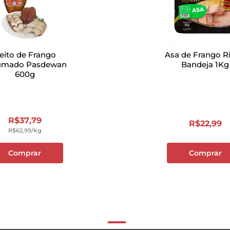
eito de Frango
Asa de Frango Ri
umado Pasdewan
Bandeja 1Kg
600g
R$
37
,
79
R$
22
,
99
R$
62
,
99
/kg
Comprar
Comprar