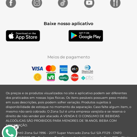
Baixe nosso aplicativo
Meios de pagamento
Os preços e os produtos visualizados no site e aplicativo podem ser diferentes
dos praticados em nossas lojas físicas. Os itens pesáveis possuem peso médio
em suas descrições, pois podem sofrer variação. Produtos sujeitos à
disponibilidade de estoque no momento da separação. Caso falte algum item, o
mesmo não será cobrado. O Zona Sul é uma empresa varejista e se reserva o
direito de não vender por atacado. A VENDA E O CONSUMO DE BEBIDAS
ALCOÓLICAS SÃO PROIBIDOS PARA MENORES DE 18 ANOS. BEBA COM
MODERAÇÃO.
Copyright© Zona Sul 1996 - 2017 Super Mercado Zona Sul S/A F1129 - CNPJ: