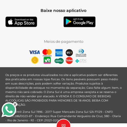
Baixe nosso aplicativo
Meios de pagamento
Os preços e os produtos visualizados no site e aplicativo podem ser diferentes
dos praticados em nossas lojas físicas. Os itens pesáveis possuem peso médio
em suas descrições, pois podem sofrer variação. Produtos sujeitos à
disponibilidade de estoque no momento da separação. Caso falte algum item, o
mesmo não será cobrado. O Zona Sul é uma empresa varejista e se reserva o
direito de não vender por atacado. A VENDA E O CONSUMO DE BEBIDAS
ALCOÓLICAS SÃO PROIBIDOS PARA MENORES DE 18 ANOS. BEBA COM
MODERAÇÃO.
Copyright© Zona Sul 1996 - 2017 Super Mercado Zona Sul S/A F1129 - CNPJ:
33.381.286/0023-67 - Endereço: Rua Comandante Vergueiro da Cruz, 380 - Olaria
- Rio de Janeiro - RJ - CEP: 21021-020