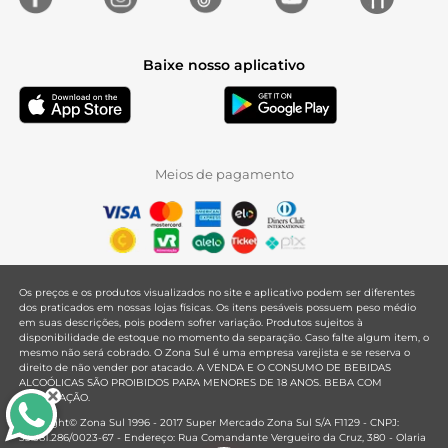
Baixe nosso aplicativo
Meios de pagamento
Os preços e os produtos visualizados no site e aplicativo podem ser diferentes
dos praticados em nossas lojas físicas. Os itens pesáveis possuem peso médio
em suas descrições, pois podem sofrer variação. Produtos sujeitos à
disponibilidade de estoque no momento da separação. Caso falte algum item, o
mesmo não será cobrado. O Zona Sul é uma empresa varejista e se reserva o
direito de não vender por atacado. A VENDA E O CONSUMO DE BEBIDAS
ALCOÓLICAS SÃO PROIBIDOS PARA MENORES DE 18 ANOS. BEBA COM
MODERAÇÃO.
Copyright© Zona Sul 1996 - 2017 Super Mercado Zona Sul S/A F1129 - CNPJ:
33.381.286/0023-67 - Endereço: Rua Comandante Vergueiro da Cruz, 380 - Olaria