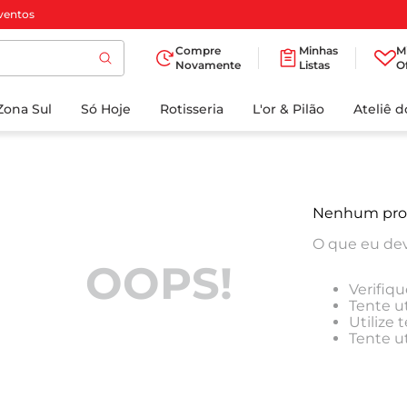
ventos
Compre
Minhas
M
Novamente
Listas
O
TERMOS MAIS
Zona Sul
Só Hoje
BUSCADOS
Rotisseria
L'or & Pilão
Ateliê 
1
º
cafe
2
º
iogurte
3
º
papel higienico
Nenhum pro
4
º
manteiga
O que eu dev
5
º
azeite
OOPS!
Verifiqu
6
º
detergente
Tente ut
Utilize
7
º
leite
Tente u
8
º
biscoito
9
º
chocolate