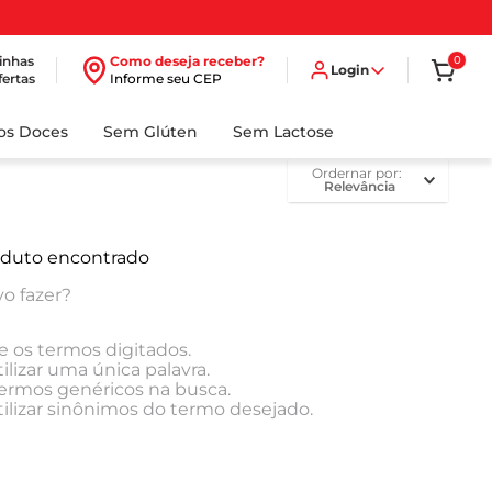
inhas
Como deseja receber?
0
Login
fertas
Informe seu CEP
dos Doces
Sem Glúten
Sem Lactose
ordernar por
Relevância
duto encontrado
o fazer?
e os termos digitados.
ilizar uma única palavra.
 termos genéricos na busca.
tilizar sinônimos do termo desejado.