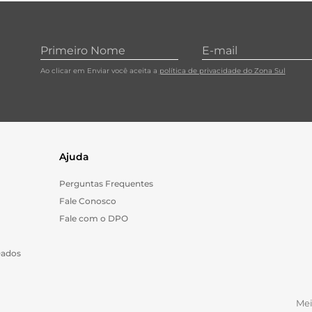
10
º
carne moida
Ao clicar em Enviar você aceita a
política de privacidade do Zona Sul
Ajuda
Perguntas Frequentes
Fale Conosco
Fale com o DPO
Dados
Me