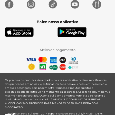
Baixe nosso aplicativo
Meios de pagamento
Os preços e os produtos visualizados no site e aplicativo podem ser diferentes
dos praticados em nossas lojas físicas. Os itens pesáveis possuem peso médio
em suas descrições, pois podem sofrer variação. Produtos sujeitos à
disponibilidade de estoque no momento da separação. Caso falte algum item, o
mesmo não será cobrado. O Zona Sul é uma empresa varejista e se reserva o
direito de não vender por atacado. A VENDA E O CONSUMO DE BEBIDAS
ALCOÓLICAS SÃO PROIBIDOS PARA MENORES DE 18 ANOS. BEBA COM
MODERAÇÃO.
Copyright© Zona Sul 1996 - 2017 Super Mercado Zona Sul S/A F1129 - CNPJ: