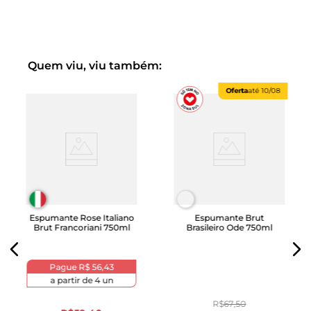
Quem viu, viu também:
Oferta
até
10/08
Espumante Rose Italiano
Espumante Brut
Brut Francoriani 750ml
Brasileiro Ode 750ml
Pague
R$ 56,43
a partir de
4
un
R$
67
,
50