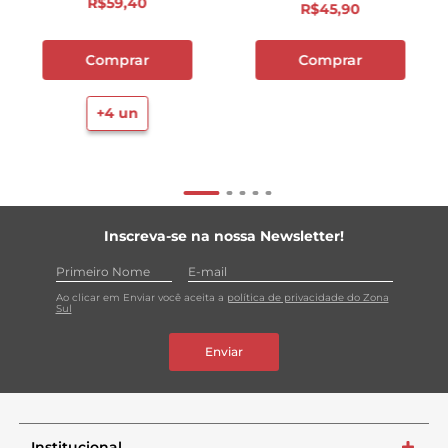
R$
59
,
40
R$
45
,
90
Comprar
Comprar
+
4
un
Inscreva-se na nossa Newsletter!
Ao clicar em Enviar você aceita a
política de privacidade do Zona
Sul
Enviar
Institucional