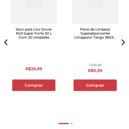
Saco para Lixo Dover
Pano de Limpeza
Roll Super Forte 30 L
Superabsorvente
Com 20 Unidades
Limppano Tango 38X36
com 2 Unidades
R$
13
,
99
R$
29
,
99
R$
9
,
99
Comprar
Comprar