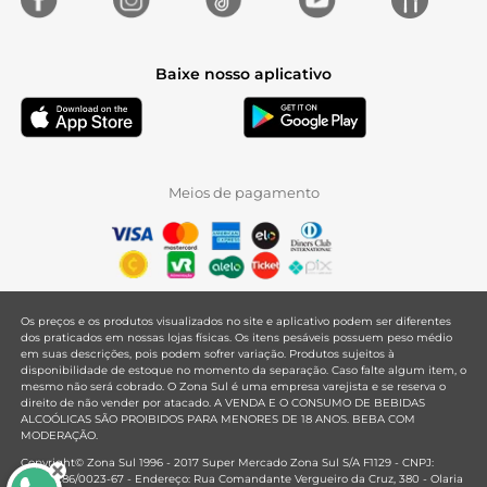
Baixe nosso aplicativo
Meios de pagamento
Os preços e os produtos visualizados no site e aplicativo podem ser diferentes
dos praticados em nossas lojas físicas. Os itens pesáveis possuem peso médio
em suas descrições, pois podem sofrer variação. Produtos sujeitos à
disponibilidade de estoque no momento da separação. Caso falte algum item, o
mesmo não será cobrado. O Zona Sul é uma empresa varejista e se reserva o
direito de não vender por atacado. A VENDA E O CONSUMO DE BEBIDAS
ALCOÓLICAS SÃO PROIBIDOS PARA MENORES DE 18 ANOS. BEBA COM
MODERAÇÃO.
Copyright© Zona Sul 1996 - 2017 Super Mercado Zona Sul S/A F1129 - CNPJ:
33.381.286/0023-67 - Endereço: Rua Comandante Vergueiro da Cruz, 380 - Olaria