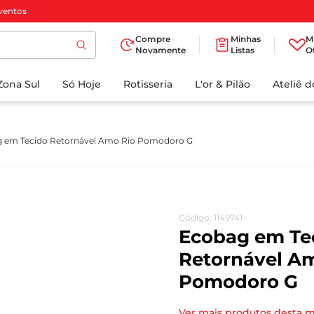
ventos
Compre
Minhas
M
Novamente
Listas
O
TERMOS MAIS
Zona Sul
Só Hoje
BUSCADOS
Rotisseria
L'or & Pilão
Ateliê 
1
º
cafe
2
º
papel higienico
 em Tecido Retornável Amo Rio Pomodoro G
3
º
manteiga
4
º
iogurte
5
º
detergente
Código
:
1149741
6
º
azeite
Ecobag em Te
7
º
leite
Retornável A
Pomodoro G
8
º
biscoito
9
º
chocolate
Ver mais produtos desta 