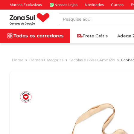
Marcas Exclusivas
Nossas Lojas
Novidades
Cursos
E
Pesquise aqui
Todos os corredores
Frete Grátis
Adega 
Demais Categorias
Sacolas e Bolsas Amo Rio
Ecobag