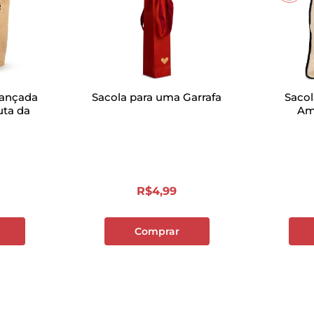
rançada
Sacola para uma Garrafa
Saco
ta da
Am
R$
4
,
99
Comprar