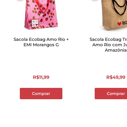
Sacola Ecobag Amo Rio +
Sacola Ecobag T
EMI Morangos G
Amo Rio com Ju
Amazônia
R$
11
,
99
R$
49
,
99
Comprar
Comprar