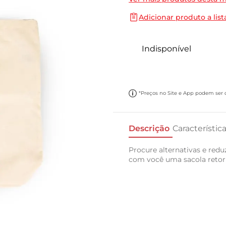
10
º
papel toalha
Adicionar produto a list
Indisponível
*Preços no Site e App podem ser di
Descrição
Característic
Procure alternativas e red
com você uma sacola retor