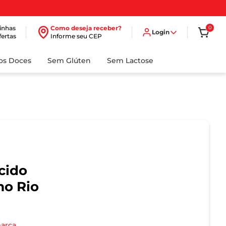
inhas
Como deseja receber?
0
Login
fertas
Informe seu CEP
dos Doces
Sem Glúten
Sem Lactose
cido
mo Rio
marca