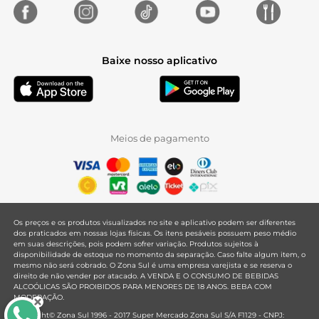
Baixe nosso aplicativo
Meios de pagamento
Os preços e os produtos visualizados no site e aplicativo podem ser diferentes
dos praticados em nossas lojas físicas. Os itens pesáveis possuem peso médio
em suas descrições, pois podem sofrer variação. Produtos sujeitos à
disponibilidade de estoque no momento da separação. Caso falte algum item, o
mesmo não será cobrado. O Zona Sul é uma empresa varejista e se reserva o
direito de não vender por atacado. A VENDA E O CONSUMO DE BEBIDAS
ALCOÓLICAS SÃO PROIBIDOS PARA MENORES DE 18 ANOS. BEBA COM
MODERAÇÃO.
Copyright© Zona Sul 1996 - 2017 Super Mercado Zona Sul S/A F1129 - CNPJ: