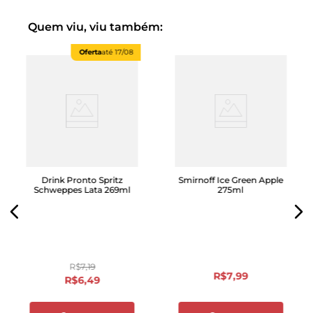
Quem viu, viu também:
Oferta
até
17/08
Drink Pronto Spritz
Smirnoff Ice Green Apple
Schweppes Lata 269ml
275ml
R$
7
,
19
R$
7
,
99
R$
6
,
49