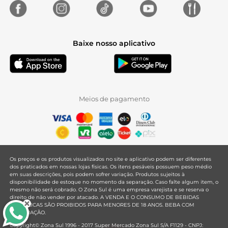
Baixe nosso aplicativo
Meios de pagamento
Os preços e os produtos visualizados no site e aplicativo podem ser diferentes
dos praticados em nossas lojas físicas. Os itens pesáveis possuem peso médio
em suas descrições, pois podem sofrer variação. Produtos sujeitos à
disponibilidade de estoque no momento da separação. Caso falte algum item, o
mesmo não será cobrado. O Zona Sul é uma empresa varejista e se reserva o
direito de não vender por atacado. A VENDA E O CONSUMO DE BEBIDAS
ALCOÓLICAS SÃO PROIBIDOS PARA MENORES DE 18 ANOS. BEBA COM
MODERAÇÃO.
Copyright© Zona Sul 1996 - 2017 Super Mercado Zona Sul S/A F1129 - CNPJ: