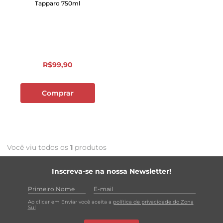
Tapparo 750ml
R$
99
,
90
Comprar
Você viu todos os
1
produtos
Inscreva-se na nossa Newsletter!
Ao clicar em Enviar você aceita a
política de privacidade do Zona
Sul