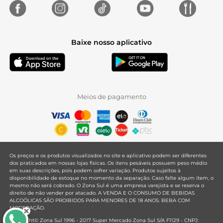
Baixe nosso aplicativo
Meios de pagamento
Os preços e os produtos visualizados no site e aplicativo podem ser diferentes
dos praticados em nossas lojas físicas. Os itens pesáveis possuem peso médio
em suas descrições, pois podem sofrer variação. Produtos sujeitos à
disponibilidade de estoque no momento da separação. Caso falte algum item, o
mesmo não será cobrado. O Zona Sul é uma empresa varejista e se reserva o
direito de não vender por atacado. A VENDA E O CONSUMO DE BEBIDAS
ALCOÓLICAS SÃO PROIBIDOS PARA MENORES DE 18 ANOS. BEBA COM
MODERAÇÃO.
Copyright© Zona Sul 1996 - 2017 Super Mercado Zona Sul S/A F1129 - CNPJ: