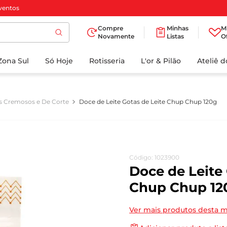
ventos
Compre
Minhas
M
Novamente
Listas
O
TERMOS MAIS
Zona Sul
Só Hoje
BUSCADOS
Rotisseria
L'or & Pilão
Ateliê 
1
º
cafe
2
º
iogurte
 Cremosos e De Corte
Doce de Leite Gotas de Leite Chup Chup 120g
3
º
papel higienico
4
º
manteiga
5
º
azeite
Código
:
1023900
6
º
detergente
Doce de Leite 
7
º
leite
Chup Chup 12
8
º
biscoito
Ver mais produtos desta 
9
º
chocolate