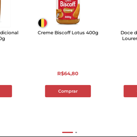
dicional
Creme Biscoff Lotus 400g
Doce d
0g
Loure
R$
64
,
80
Comprar