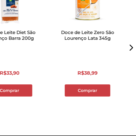
e Leite Diet São
Doce de Leite Zero São
nço Barra 200g
Lourenço Lata 345g
R$
33
,
90
R$
38
,
99
Comprar
Comprar