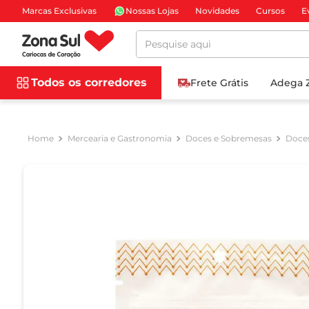
Marcas Exclusivas
Nossas Lojas
Novidades
Cursos
E
Pesquise aqui
Todos os corredores
Frete Grátis
Adega 
Mercearia e Gastronomia
Doces e Sobremesas
Doces