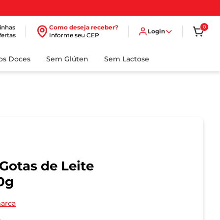
inhas
Como deseja receber?
0
Login
fertas
Informe seu CEP
dos Doces
Sem Glúten
Sem Lactose
Gotas de Leite
0g
marca