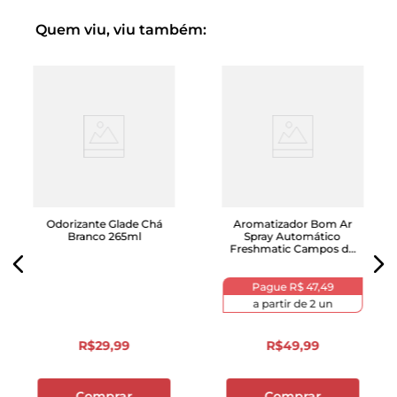
Quem viu, viu também:
Odorizante Glade Chá
Aromatizador Bom Ar
Branco 265ml
Spray Automático
Freshmatic Campos de
Lavanda Refil 250ml
Pague
R$ 47,49
a partir de
2
un
R$
29
,
99
R$
49
,
99
Comprar
Comprar