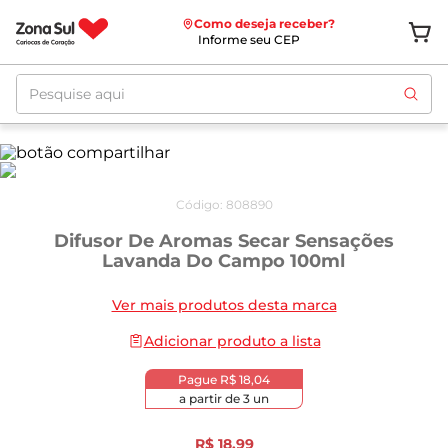
Como deseja receber?
Informe seu CEP
Pesquise aqui
Código
:
808890
Difusor De Aromas Secar Sensações
Lavanda Do Campo 100ml
Ver mais produtos desta marca
Adicionar produto a lista
Pague
R$ 18,04
a partir de
3
un
R$
18
,
99