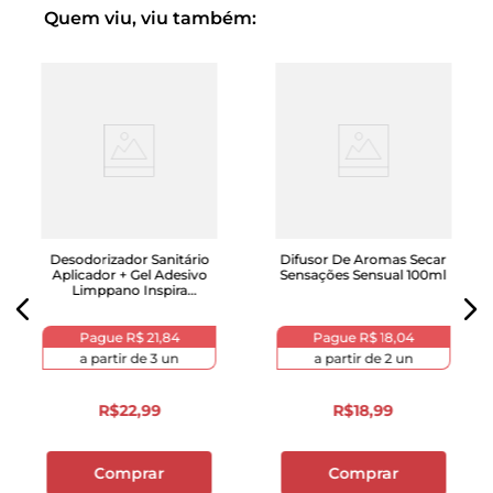
Quem viu, viu também:
Desodorizador Sanitário
Difusor De Aromas Secar
Aplicador + Gel Adesivo
Sensações Sensual 100ml
Limppano Inspira
Lavanda 42g
Pague
R$ 21,84
Pague
R$ 18,04
a partir de
3
un
a partir de
2
un
R$
22
,
99
R$
18
,
99
Comprar
Comprar