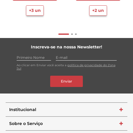
+
3
un
+
2
un
Inscreva-se na nossa Newsletter!
Ao clicar em Enviar você aceita a
política de privacidade do Zona
Sul
Enviar
Institucional
+
Sobre o Serviço
+