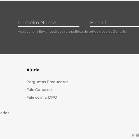
10
º
papel toalha
Ao clicar em Enviar você aceita a
política de privacidade do Zona Sul
Ajuda
Perguntas Frequentes
Fale Conosco
Fale com o DPO
Dados
Me