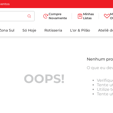
ventos
Compre
Minhas
M
Novamente
Listas
O
TERMOS MAIS
Zona Sul
Só Hoje
BUSCADOS
Rotisseria
L'or & Pilão
Ateliê 
1
º
cafe
2
º
papel higienico
3
º
manteiga
Nenhum pro
4
º
iogurte
O que eu dev
5
º
detergente
OOPS!
Verifiqu
6
º
azeite
Tente ut
Utilize
7
º
leite
Tente u
8
º
biscoito
9
º
chocolate