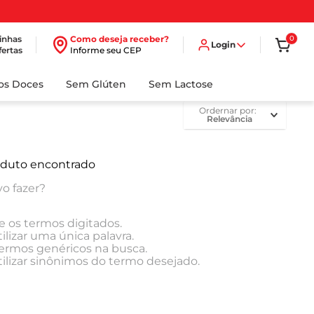
inhas
Como deseja receber?
0
Login
fertas
Informe seu CEP
dos Doces
Sem Glúten
Sem Lactose
ordernar por
Relevância
duto encontrado
o fazer?
e os termos digitados.
ilizar uma única palavra.
 termos genéricos na busca.
tilizar sinônimos do termo desejado.