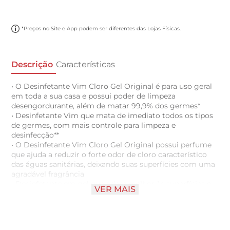
*Preços no Site e App podem ser diferentes das Lojas Físicas.
Descrição
Características
• O Desinfetante Vim Cloro Gel Original é para uso geral
em toda a sua casa e possui poder de limpeza
desengordurante, além de matar 99,9% dos germes*
• Desinfetante Vim que mata de imediato todos os tipos
de germes, com mais controle para limpeza e
desinfecção**
• O Desinfetante Vim Cloro Gel Original possui perfume
que ajuda a reduzir o forte odor de cloro característico
das águas sanitárias, deixando suas superfícies com uma
agradável fragrância
• Desinfetante em gel que adere melhor às superfícies e
VER MAIS
atua por mais tempo, sendo mais eficiente que águas
sanitárias e resistindo até à corrente de água do vaso
sanitário
• Diluição recomendada para limpeza: diluir 3/4 de um