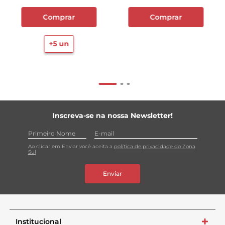
piso, azulejo, pia da cozinha, rejuntes e ambientes que
tenha constante contato com germes e bactérias.
Comprar
Comprar
*Testado em Enterococcus hirae, Escherichia coli,
Pseudomonas aeruginosa, Salmonella choleraesuis,
+
5
un
Staphylococcus Aureus, Aspergillus niger, Candida
albicans. **Comparado à água sanitária.
Inscreva-se na nossa Newsletter!
Ao clicar em Enviar você aceita a
política de privacidade do Zona
Sul
Enviar
Institucional
+