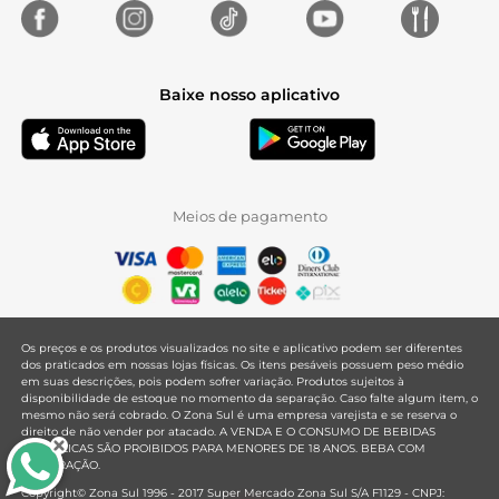
Baixe nosso aplicativo
Meios de pagamento
Os preços e os produtos visualizados no site e aplicativo podem ser diferentes
dos praticados em nossas lojas físicas. Os itens pesáveis possuem peso médio
em suas descrições, pois podem sofrer variação. Produtos sujeitos à
disponibilidade de estoque no momento da separação. Caso falte algum item, o
mesmo não será cobrado. O Zona Sul é uma empresa varejista e se reserva o
direito de não vender por atacado. A VENDA E O CONSUMO DE BEBIDAS
ALCOÓLICAS SÃO PROIBIDOS PARA MENORES DE 18 ANOS. BEBA COM
MODERAÇÃO.
Copyright© Zona Sul 1996 - 2017 Super Mercado Zona Sul S/A F1129 - CNPJ: