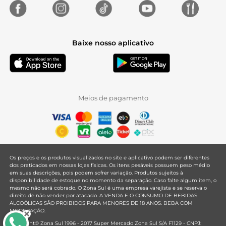
Baixe nosso aplicativo
Meios de pagamento
Os preços e os produtos visualizados no site e aplicativo podem ser diferentes
dos praticados em nossas lojas físicas. Os itens pesáveis possuem peso médio
em suas descrições, pois podem sofrer variação. Produtos sujeitos à
disponibilidade de estoque no momento da separação. Caso falte algum item, o
mesmo não será cobrado. O Zona Sul é uma empresa varejista e se reserva o
direito de não vender por atacado. A VENDA E O CONSUMO DE BEBIDAS
ALCOÓLICAS SÃO PROIBIDOS PARA MENORES DE 18 ANOS. BEBA COM
MODERAÇÃO.
Copyright© Zona Sul 1996 - 2017 Super Mercado Zona Sul S/A F1129 - CNPJ: