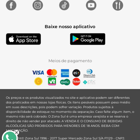
Baixe nosso aplicativo
Meios de pagamento
Os preços e os produtos visualizados no site e aplicativo podem ser diferentes
dos praticados em nossas lojas físicas. Os itens pesáveis possuem peso médio
em suas descrições, pois podem sofrer variação. Produtos sujeitos à
disponibilidade de estoque no momento da separação. Caso falte algum item, o
mesmo não será cobrado. O Zona Sul é uma empresa varejista e se reserva o
direito de não vender por atacado. A VENDA E O CONSUMO DE BEBIDAS
ALCOÓLICAS SÃO PROIBIDOS PARA MENORES DE 18 ANOS. BEBA COM
MODERAÇÃO.
Copyright© Zona Sul 1996 - 2017 Super Mercado Zona Sul S/A F1129 - CNPJ: