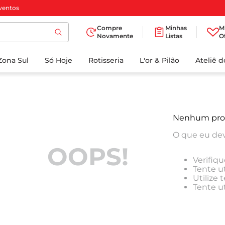
ventos
Compre
Minhas
M
Novamente
Listas
O
TERMOS MAIS
Zona Sul
Só Hoje
BUSCADOS
Rotisseria
L'or & Pilão
Ateliê 
1
º
cafe
2
º
iogurte
3
º
papel higienico
Nenhum pro
4
º
manteiga
O que eu dev
5
º
azeite
OOPS!
Verifiqu
6
º
detergente
Tente ut
Utilize
7
º
leite
Tente u
8
º
biscoito
9
º
chocolate