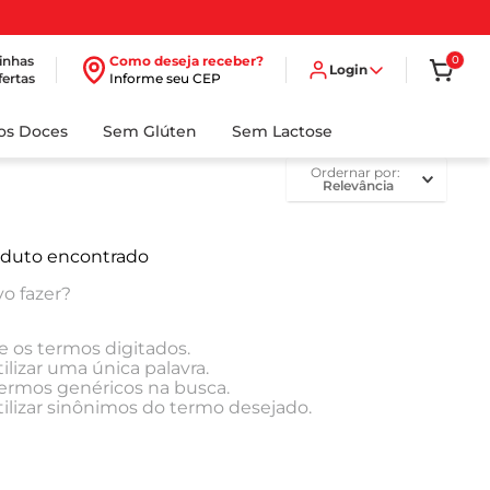
inhas
Como deseja receber?
0
Login
fertas
Informe seu CEP
dos Doces
Sem Glúten
Sem Lactose
ordernar por
Relevância
duto encontrado
o fazer?
e os termos digitados.
ilizar uma única palavra.
 termos genéricos na busca.
tilizar sinônimos do termo desejado.