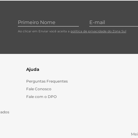
10
º
carne moida
Ao clicar em Enviar você aceita a
política de privacidade do Zona Sul
Ajuda
Perguntas Frequentes
Fale Conosco
Fale com o DPO
Dados
Me