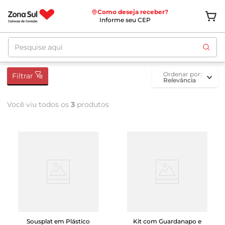
Como deseja receber?
Informe seu CEP
Pesquise aqui
ordenar por
Filtrar
Relevância
Você viu todos os
3
produtos
Sousplat em Plástico
Kit com Guardanapo e