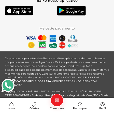
Baixe nosso aplicativo
Meios de pagamento
Os preços e os produtos visualizados no site e aplicativo podem ser diferentes
dos praticados em nossas lojas físicas. Os itens pesáveis possuem peso médio
em suas descrições, pois podem sofrer variação. Produtos sujeitos à
disponibilidade de estoque no momento da separação. Caso falte algum item, o
mesmo não será cobrado. O Zona Sul é uma empresa varejista e se reserva o
direito de não vender por atacado. A VENDA E O CONSUMO DE BEBIDAS
ALCOÓLICAS SÃO PROIBIDOS PARA MENORES DE 18 ANOS. BEBA COM
MODERAÇÃO.
Copyright© Zona Sul 1996 - 2017 Super Mercado Zona Sul S/A F1129 - CNPJ:
33.381.286/0023-67 - Endereço: Rua Comandante Vergueiro da Cruz, 380 - Olaria
- Rio de Janeiro - RJ - CEP: 21021-020
Mantido por
Home
Ofertas
Corredores
Recompre
Perfil