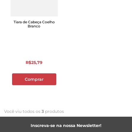
Tiara de Cabeça Coelho
Branco
R$
25
,
79
Comprar
Você viu todos os
3
produtos
Inscreva-se na nossa Newsletter!