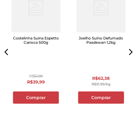
Costelinha Suína Espetto
Joelho Suíno Defumado
Carioca 500g
Pasdewan 1,2kg
R$
51
,
99
R$
62
,
38
R$
39
,
99
R$
51
,
99
/kg
Comprar
Comprar