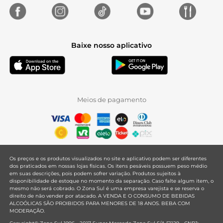
Baixe nosso aplicativo
Meios de pagamento
Os preços e os produtos visualizados no site e aplicativo podem ser diferentes
dos praticados em nossas lojas físicas. Os itens pesáveis possuem peso médio
em suas descrições, pois podem sofrer variação. Produtos sujeitos à
disponibilidade de estoque no momento da separação. Caso falte algum item, o
mesmo não será cobrado. O Zona Sul é uma empresa varejista e se reserva o
direito de não vender por atacado. A VENDA E O CONSUMO DE BEBIDAS
ALCOÓLICAS SÃO PROIBIDOS PARA MENORES DE 18 ANOS. BEBA COM
MODERAÇÃO.