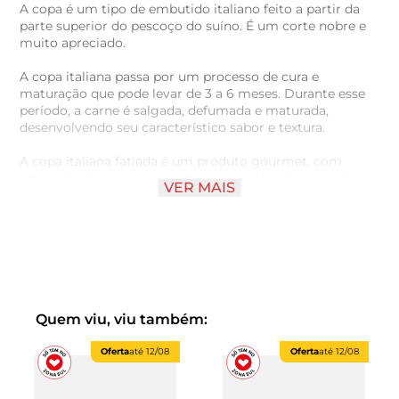
A copa é um tipo de embutido italiano feito a partir da
parte superior do pescoço do suíno. É um corte nobre e
muito apreciado.
A copa italiana passa por um processo de cura e
maturação que pode levar de 3 a 6 meses. Durante esse
período, a carne é salgada, defumada e maturada,
desenvolvendo seu característico sabor e textura.
A copa italiana fatiada é um produto gourmet, com
sabor e textura únicos, muito apreciado pelos amantes
VER MAIS
de embutidos italianos de alta qualidade.
Quem viu, viu também:
Oferta
até
12/08
Oferta
até
12/08