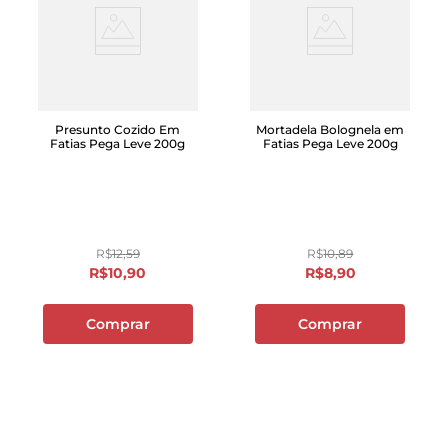
Presunto Cozido Em
Mortadela Bolognela em
Fatias Pega Leve 200g
Fatias Pega Leve 200g
R$
12
,
59
R$
10
,
89
R$
10
,
90
R$
8
,
90
Comprar
Comprar