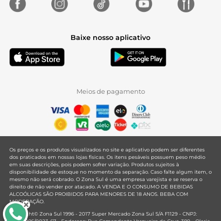
Baixe nosso aplicativo
Meios de pagamento
Os preços e os produtos visualizados no site e aplicativo podem ser diferentes
dos praticados em nossas lojas físicas. Os itens pesáveis possuem peso médio
em suas descrições, pois podem sofrer variação. Produtos sujeitos à
disponibilidade de estoque no momento da separação. Caso falte algum item, o
mesmo não será cobrado. O Zona Sul é uma empresa varejista e se reserva o
direito de não vender por atacado. A VENDA E O CONSUMO DE BEBIDAS
ALCOÓLICAS SÃO PROIBIDOS PARA MENORES DE 18 ANOS. BEBA COM
MODERAÇÃO.
Copyright© Zona Sul 1996 - 2017 Super Mercado Zona Sul S/A F1129 - CNPJ: