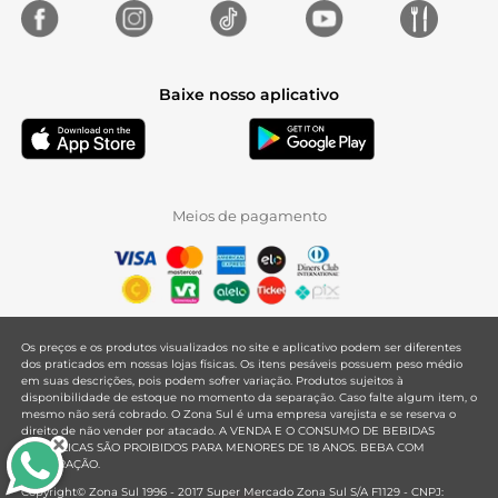
Baixe nosso aplicativo
Meios de pagamento
Os preços e os produtos visualizados no site e aplicativo podem ser diferentes
dos praticados em nossas lojas físicas. Os itens pesáveis possuem peso médio
em suas descrições, pois podem sofrer variação. Produtos sujeitos à
disponibilidade de estoque no momento da separação. Caso falte algum item, o
mesmo não será cobrado. O Zona Sul é uma empresa varejista e se reserva o
direito de não vender por atacado. A VENDA E O CONSUMO DE BEBIDAS
ALCOÓLICAS SÃO PROIBIDOS PARA MENORES DE 18 ANOS. BEBA COM
MODERAÇÃO.
Copyright© Zona Sul 1996 - 2017 Super Mercado Zona Sul S/A F1129 - CNPJ: