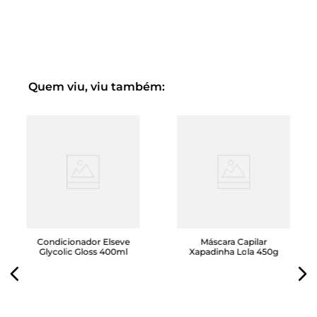
Proteção térmica
PH: 3,5 a 4,5
Indicado para: cabelos finos, frágeis e propensos à queda
ou danificados por ações mecânicas e químicas
Quem viu, viu também:
Condicionador Elseve
Máscara Capilar
Glycolic Gloss 400ml
Xapadinha Lola 450g