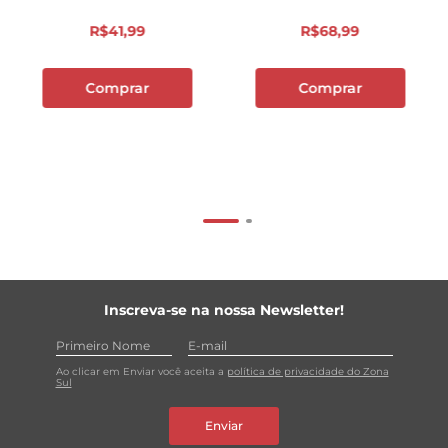
R$
41
,
99
R$
68
,
99
Comprar
Comprar
Inscreva-se na nossa Newsletter!
Ao clicar em Enviar você aceita a
política de privacidade do Zona
Sul
Enviar