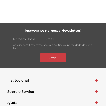
Cachos impecáveis, ultra hidratados e definidos até a
última volta.
Para melhores resultados, utilize a linha completa de
Siàge Revela os Cachos.
Inscreva-se na nossa Newsletter!
Ao clicar em Enviar você aceita a
política de privacidade do Zona
Sul
Enviar
Institucional
+
Sobre o Serviço
+
Ajuda
+