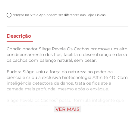
*Preços no Site e App podem ser diferentes das Lojas Físicas.
Descrição
Condicionador Siàge Revela Os Cachos promove um alto
condicionamento dos fios, facilita o desembaraço e deixa
os cachos com balanço natural, sem pesar.
Eudora Siàge uniu a força da natureza ao poder da
ciência e criou a exclusiva biotecnologia Affinité 4D. Com
inteligência detectora de danos, trata os fios até a
camada mais profunda, mesmo após o enxágue.
Siàge Revela os Cachos² possui fórmula inteligente que
reconhece os pontos de torção do fio, fornecendo
VER MAIS
tratamento ideal para todos os tipos de cacho:
ondulados, cacheados, crespos e em transição. Fórmulas
com Elastina, combinada à Manteiga de Karité, que
garantem alta definição, força, elasticidade e 3X menos
frizz.