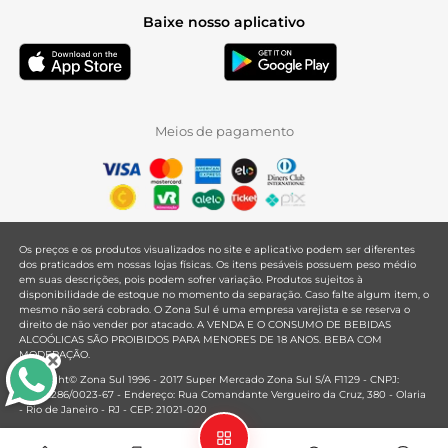
Baixe nosso aplicativo
Meios de pagamento
Os preços e os produtos visualizados no site e aplicativo podem ser diferentes
dos praticados em nossas lojas físicas. Os itens pesáveis possuem peso médio
em suas descrições, pois podem sofrer variação. Produtos sujeitos à
disponibilidade de estoque no momento da separação. Caso falte algum item, o
mesmo não será cobrado. O Zona Sul é uma empresa varejista e se reserva o
direito de não vender por atacado. A VENDA E O CONSUMO DE BEBIDAS
ALCOÓLICAS SÃO PROIBIDOS PARA MENORES DE 18 ANOS. BEBA COM
MODERAÇÃO.
Copyright© Zona Sul 1996 - 2017 Super Mercado Zona Sul S/A F1129 - CNPJ:
33.381.286/0023-67 - Endereço: Rua Comandante Vergueiro da Cruz, 380 - Olaria
- Rio de Janeiro - RJ - CEP: 21021-020
Mantido por