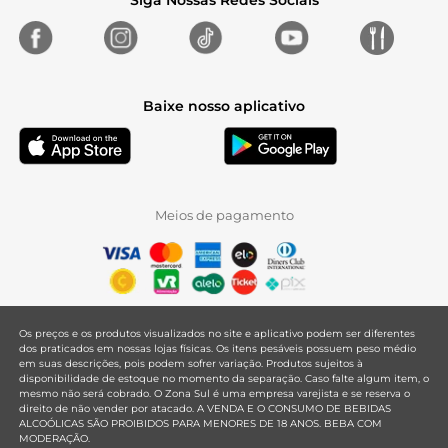
Siga Nossas Redes Sociais
Baixe nosso aplicativo
Meios de pagamento
Os preços e os produtos visualizados no site e aplicativo podem ser diferentes
dos praticados em nossas lojas físicas. Os itens pesáveis possuem peso médio
em suas descrições, pois podem sofrer variação. Produtos sujeitos à
disponibilidade de estoque no momento da separação. Caso falte algum item, o
mesmo não será cobrado. O Zona Sul é uma empresa varejista e se reserva o
direito de não vender por atacado. A VENDA E O CONSUMO DE BEBIDAS
ALCOÓLICAS SÃO PROIBIDOS PARA MENORES DE 18 ANOS. BEBA COM
MODERAÇÃO.