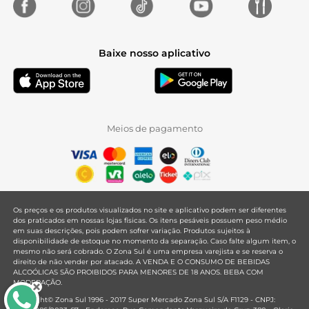
Baixe nosso aplicativo
Meios de pagamento
Os preços e os produtos visualizados no site e aplicativo podem ser diferentes
dos praticados em nossas lojas físicas. Os itens pesáveis possuem peso médio
em suas descrições, pois podem sofrer variação. Produtos sujeitos à
disponibilidade de estoque no momento da separação. Caso falte algum item, o
mesmo não será cobrado. O Zona Sul é uma empresa varejista e se reserva o
direito de não vender por atacado. A VENDA E O CONSUMO DE BEBIDAS
ALCOÓLICAS SÃO PROIBIDOS PARA MENORES DE 18 ANOS. BEBA COM
MODERAÇÃO.
Copyright© Zona Sul 1996 - 2017 Super Mercado Zona Sul S/A F1129 - CNPJ: