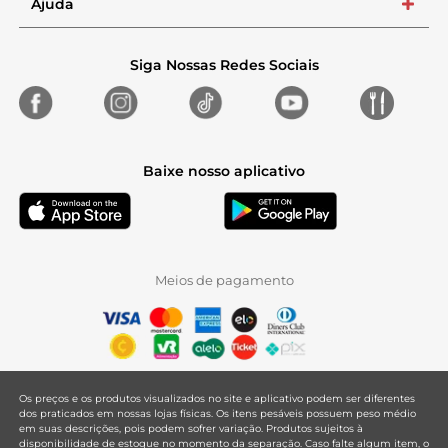
Ajuda
+
Siga Nossas Redes Sociais
Baixe nosso aplicativo
Meios de pagamento
Os preços e os produtos visualizados no site e aplicativo podem ser diferentes
dos praticados em nossas lojas físicas. Os itens pesáveis possuem peso médio
em suas descrições, pois podem sofrer variação. Produtos sujeitos à
disponibilidade de estoque no momento da separação. Caso falte algum item, o