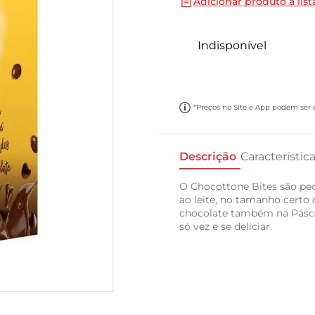
Adicionar produto a list
10
º
carne moida
Indisponível
*Preços no Site e App podem ser di
Descrição
Característic
O Chocottone Bites são pe
ao leite, no tamanho certo
chocolate também na Pásc
só vez e se deliciar.