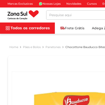
Marcas Exclusivas
Nossas Lojas
Novidades
Cursos
E
Pesquise aqui
Todos os corredores
Frete Grátis
Adega 
Pães e Bolos
Panetones
Chocottone Bauducco Bites