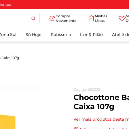
ventos
Compre
Minhas
M
Novamente
Listas
O
TERMOS MAIS
Zona Sul
Só Hoje
BUSCADOS
Rotisseria
L'or & Pilão
Ateliê 
1
º
cafe
2
º
iogurte
 Caixa 107g
3
º
papel higienico
4
º
manteiga
5
º
azeite
Código
:
992305
6
º
detergente
Chocottone B
7
º
leite
Caixa 107g
8
º
biscoito
Ver mais produtos desta 
9
º
chocolate