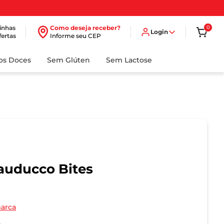
inhas
Como deseja receber?
0
Login
fertas
Informe seu CEP
dos Doces
Sem Glúten
Sem Lactose
auducco Bites
marca