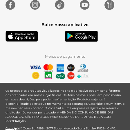
Baixe nosso aplicativo
Meios de pagamento
Os preços e os produtos visualizados no site e aplicativo podem ser diferentes
dos praticados em nossas lojas físicas. Os itens pesáveis possuem peso médio
em suas descrições, pois podem sofrer variação. Produtos sujeitos à
disponibilidade de estoque no momento da separação. Caso falte algum item, o
mesmo não será cobrado. O Zona Sul é uma empresa varejista e se reserva o
direito de não vender por atacado. A VENDA E O CONSUMO DE BEBIDAS
ALCOÓLICAS SÃO PROIBIDOS PARA MENORES DE 18 ANOS. BEBA COM
MODERAÇÃO.
Copyright© Zona Sul 1996 - 2017 Super Mercado Zona Sul S/A F1129 - CNPJ: