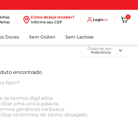
inhas
Como deseja receber?
0
Login
fertas
Informe seu CEP
dos Doces
Sem Glúten
Sem Lactose
ordernar por
Relevância
duto encontrado
o fazer?
e os termos digitados.
ilizar uma única palavra.
 termos genéricos na busca.
tilizar sinônimos do termo desejado.