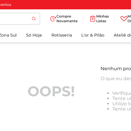
ventos
Compre
Minhas
M
Novamente
Listas
O
TERMOS MAIS
Zona Sul
Só Hoje
BUSCADOS
Rotisseria
L'or & Pilão
Ateliê 
1
º
cafe
2
º
papel higienico
3
º
iogurte
Nenhum pro
4
º
manteiga
O que eu dev
5
º
azeite
OOPS!
Verifiqu
6
º
biscoito
Tente ut
Utilize
7
º
detergente
Tente u
8
º
leite
9
º
chocolate