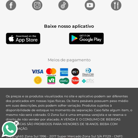
Baixe nosso aplicativo
Meios de pagamento
Os preços e os produtos visualizados no site e aplicativo podem ser diferentes
dos praticados em nossas lojas físicas. Os itens pesáveis possuem peso médio
em suas descrições, pois podem sofrer variação. Produtos sujeitos à
disponibilidade de estoque no momento da separação. Caso falte algum item, o
mesmo não será cobrado. O Zona Sul é uma empresa varejista e se reserva o
direito de não vender por atacado. A VENDA E O CONSUMO DE BEBIDAS
ALCOÓLICAS SÃO PROIBIDOS PARA MENORES DE 18 ANOS. BEBA COM
MODERAÇÃO.
Copyright© Zona Sul 1996 - 2017 Super Mercado Zona Sul S/A F1129 - CNPJ: