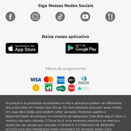
Siga Nossas Redes Sociais
Baixe nosso aplicativo
Meios de pagamento
Os preços e os produtos visualizados no site e aplicativo podem ser diferentes
dos praticados em nossas lojas físicas. Os itens pesáveis possuem peso médio
em suas descrições, pois podem sofrer variação. Produtos sujeitos à
disponibilidade de estoque no momento da separação. Caso falte algum item, o
mesmo não será cobrado. O Zona Sul é uma empresa varejista e se reserva o
direito de não vender por atacado. A VENDA E O CONSUMO DE BEBIDAS
ALCOÓLICAS SÃO PROIBIDOS PARA MENORES DE 18 ANOS. BEBA COM