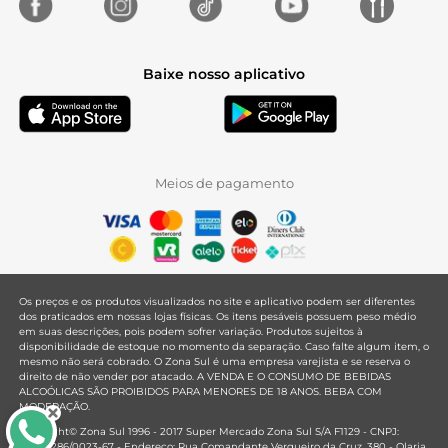
Baixe nosso aplicativo
Meios de pagamento
Os preços e os produtos visualizados no site e aplicativo podem ser diferentes
dos praticados em nossas lojas físicas. Os itens pesáveis possuem peso médio
em suas descrições, pois podem sofrer variação. Produtos sujeitos à
disponibilidade de estoque no momento da separação. Caso falte algum item, o
mesmo não será cobrado. O Zona Sul é uma empresa varejista e se reserva o
direito de não vender por atacado. A VENDA E O CONSUMO DE BEBIDAS
ALCOÓLICAS SÃO PROIBIDOS PARA MENORES DE 18 ANOS. BEBA COM
MODERAÇÃO.
Copyright© Zona Sul 1996 - 2017 Super Mercado Zona Sul S/A F1129 - CNPJ:
33.381.286/0023-67 - Endereço: Rua Comandante Vergueiro da Cruz, 380 - Olaria