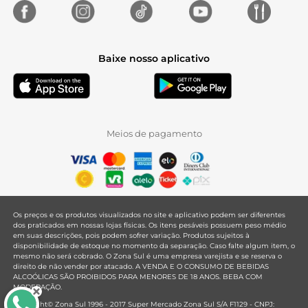
Baixe nosso aplicativo
Meios de pagamento
Os preços e os produtos visualizados no site e aplicativo podem ser diferentes
dos praticados em nossas lojas físicas. Os itens pesáveis possuem peso médio
em suas descrições, pois podem sofrer variação. Produtos sujeitos à
disponibilidade de estoque no momento da separação. Caso falte algum item, o
mesmo não será cobrado. O Zona Sul é uma empresa varejista e se reserva o
direito de não vender por atacado. A VENDA E O CONSUMO DE BEBIDAS
ALCOÓLICAS SÃO PROIBIDOS PARA MENORES DE 18 ANOS. BEBA COM
MODERAÇÃO.
Copyright© Zona Sul 1996 - 2017 Super Mercado Zona Sul S/A F1129 - CNPJ: