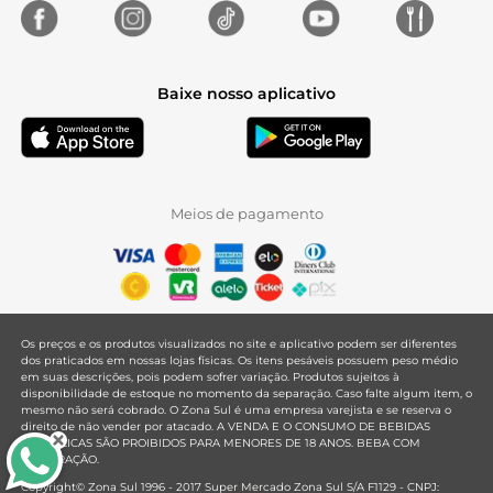
Baixe nosso aplicativo
Meios de pagamento
Os preços e os produtos visualizados no site e aplicativo podem ser diferentes
dos praticados em nossas lojas físicas. Os itens pesáveis possuem peso médio
em suas descrições, pois podem sofrer variação. Produtos sujeitos à
disponibilidade de estoque no momento da separação. Caso falte algum item, o
mesmo não será cobrado. O Zona Sul é uma empresa varejista e se reserva o
direito de não vender por atacado. A VENDA E O CONSUMO DE BEBIDAS
ALCOÓLICAS SÃO PROIBIDOS PARA MENORES DE 18 ANOS. BEBA COM
MODERAÇÃO.
Copyright© Zona Sul 1996 - 2017 Super Mercado Zona Sul S/A F1129 - CNPJ: