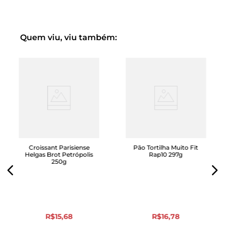
Quem viu, viu também:
Croissant Parisiense
Pão Tortilha Muito Fit
Helgas Brot Petrópolis
Rap10 297g
250g
R$
15
,
68
R$
16
,
78