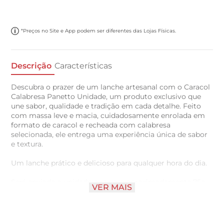
*Preços no Site e App podem ser diferentes das Lojas Físicas.
Descrição
Características
Descubra o prazer de um lanche artesanal com o Caracol
Calabresa Panetto Unidade, um produto exclusivo que
une sabor, qualidade e tradição em cada detalhe. Feito
com massa leve e macia, cuidadosamente enrolada em
formato de caracol e recheada com calabresa
selecionada, ele entrega uma experiência única de sabor
e textura.
Um lanche prático e delicioso para qualquer hora do dia.
Será enviado a unidade que pesa aproximadamente 75g
VER MAIS
Obs: Os itens de utilidades domésticas não
acompanham. Imagens meramente ilustrativas