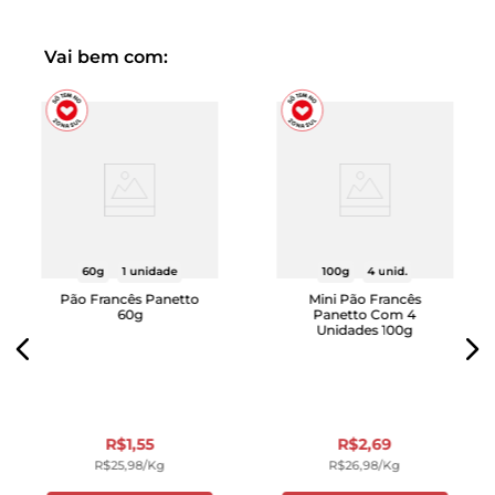
Vai bem com:
60g
1 unidade
100g
4 unid.
Pão Francês Panetto
Mini Pão Francês
60g
Panetto Com 4
Unidades 100g
R$
1
,
55
R$
2
,
69
R$
25
,
98
/kg
R$
26
,
98
/kg