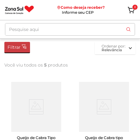
Como deseja receber?
0
Informe seu CEP
Pesquise aqui
ordenar por
Filtrar
Relevância
Você viu todos os
5
produtos
Queijo de Cabra Tipo
Queijo de Cabra tipo