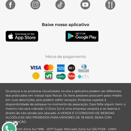
Baixe nosso aplicativo
Meios de pagamento
Os preços e os produtos visualizados no site e aplicativo podem ser diferentes
dos praticados em nossas lojas físicas. Os itens pesáveis possuem peso médio
em suas descrições, pois podem sofrer variação. Produtos sujeitos à
disponibilidade de estoque no momento da separação. Caso falte algum item, o
mesmo não será cobrado. O Zona Sul é uma empresa varejista e se reserva o
direito de não vender por atacado. A VENDA E O CONSUMO DE BEBIDAS
ALCOÓLICAS SÃO PROIBIDOS PARA MENORES DE 18 ANOS. BEBA COM
MODERAÇÃO.
Copyright© Zona Sul 1996 - 2017 Super Mercado Zona Sul S/A F1129 - CNPJ: