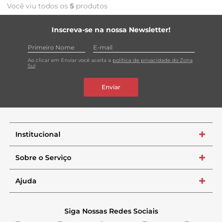
Você viu todos os
5
produtos
Inscreva-se na nossa Newsletter!
Ao clicar em Enviar você aceita a
política de privacidade do Zona
Sul
Enviar
Institucional
+
Sobre o Serviço
+
Ajuda
+
Siga Nossas Redes Sociais