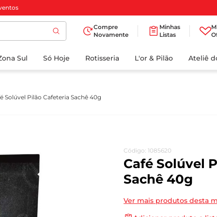
ventos
Compre
Minhas
M
Novamente
Listas
O
TERMOS MAIS
Zona Sul
Só Hoje
BUSCADOS
Rotisseria
L'or & Pilão
Ateliê 
1
º
cafe
2
º
iogurte
é Solúvel Pilão Cafeteria Sachê 40g
3
º
papel higienico
4
º
manteiga
5
º
azeite
Código
:
1085620
6
º
detergente
Café Solúvel P
7
º
leite
Sachê 40g
8
º
biscoito
Ver mais produtos desta 
9
º
chocolate