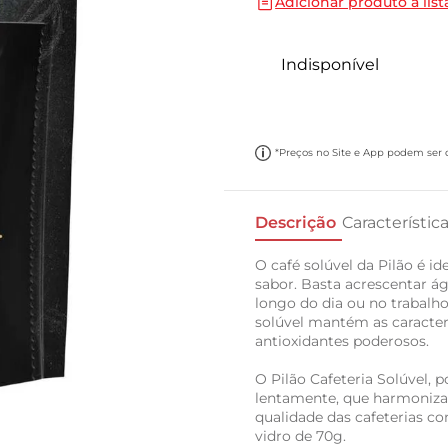
Adicionar produto a list
10
º
carne moida
Indisponível
*Preços no Site e App podem ser di
Descrição
Característic
O café solúvel da Pilão é i
sabor. Basta acrescentar ág
longo do dia ou no trabalh
solúvel mantém as caracterí
antioxidantes poderosos.
O Pilão Cafeteria Solúvel,
lentamente, que harmonizam
qualidade das cafeterias c
vidro de 70g.