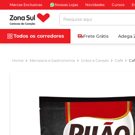
Marcas Exclusivas
Nossas Lojas
Novidades
Cursos
E
Pesquise aqui
Todos os corredores
Frete Grátis
Adega 
Mercearia e Gastronomia
Grãos e Cereais
Café
Caf