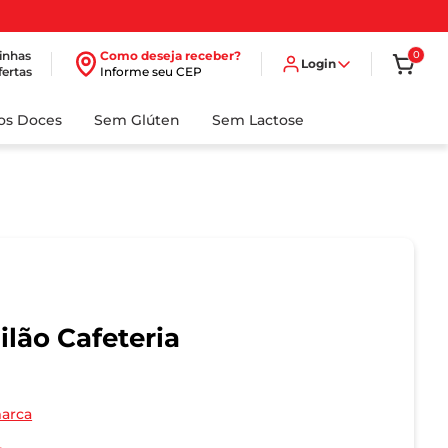
inhas
Como deseja receber?
0
Login
fertas
Informe seu CEP
dos Doces
Sem Glúten
Sem Lactose
ilão Cafeteria
marca