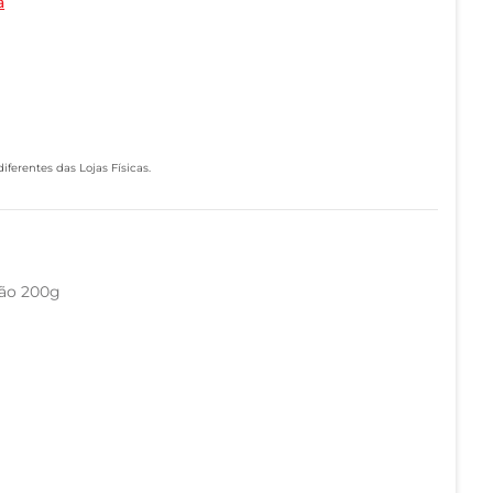
a
ferentes das Lojas Físicas.
ção 200g