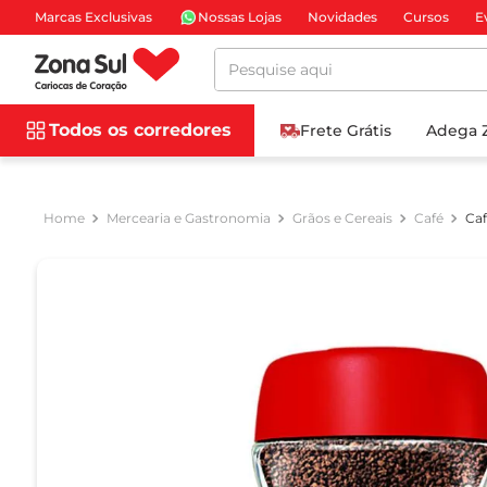
Marcas Exclusivas
Nossas Lojas
Novidades
Cursos
E
Pesquise aqui
Todos os corredores
Frete Grátis
Adega 
Mercearia e Gastronomia
Grãos e Cereais
Café
Caf