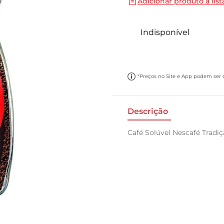
Adicionar produto a list
10
º
papel toalha
Indisponível
*Preços no Site e App podem ser di
Descrição
Café Solúvel Nescafé Tradi