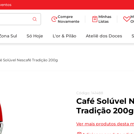
ventos
Compre
Minhas
M
Novamente
Listas
O
TERMOS MAIS
Zona Sul
Só Hoje
BUSCADOS
L'or & Pilão
Ateliê dos Doces
1
º
cafe
2
º
papel higienico
é Solúvel Nescafé Tradição 200g
3
º
manteiga
4
º
iogurte
5
º
detergente
Código
:
141488
6
º
azeite
Café Solúvel 
7
º
leite
Tradição 200g
8
º
biscoito
Ver mais produtos desta 
9
º
chocolate