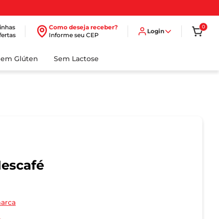
inhas
Como deseja receber?
0
Login
fertas
Informe seu CEP
Sem Glúten
Sem Lactose
Nescafé
marca