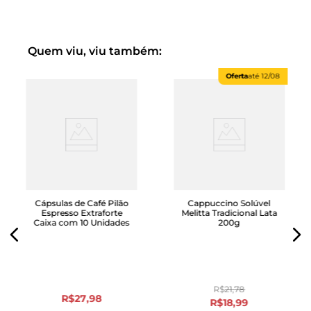
Quem viu, viu também:
Oferta
até
12/08
Cápsulas de Café Pilão
Cappuccino Solúvel
Espresso Extraforte
Melitta Tradicional Lata
Caixa com 10 Unidades
200g
R$
21
,
78
R$
27
,
98
R$
18
,
99